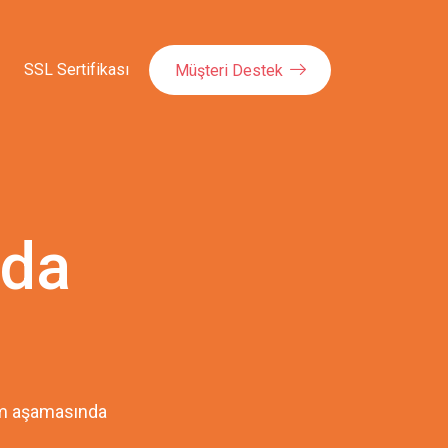
SSL Sertifikası
Müşteri Destek
nda
pım aşamasında