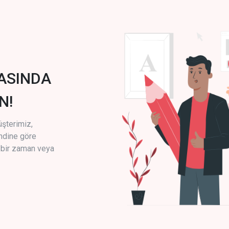
ASINDA
N!
üşterimiz,
endine göre
i bir zaman veya