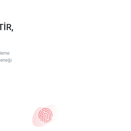
İR,
ödeme
çeneği